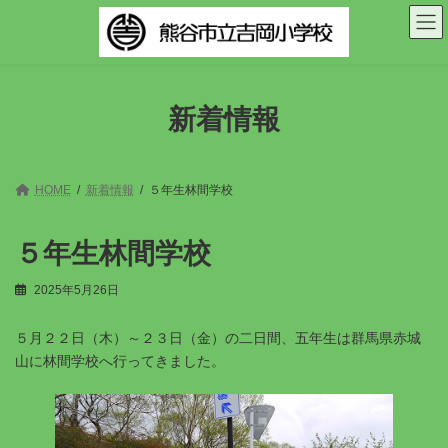
コ
ナ
ン
ビ
テ
ゲ
ン
ー
ツ
シ
へ
ョ
新着情報
ス
ン
キ
に
ッ
移
プ
動
HOME
新着情報
５年生林間学校
５年生林間学校
2025年5月26日
５月２２日（木）～２３日（金）の二日間、五年生は群馬県赤城
山に林間学校へ行ってきました。