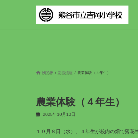
コ
ナ
ン
ビ
テ
ゲ
ン
ー
ツ
シ
へ
ョ
ス
ン
キ
に
ッ
移
プ
動
HOME
新着情報
農業体験（４年生）
農業体験（４年生）
2025年10月10日
１０月８日（水）、４年生が校内の畑で落花