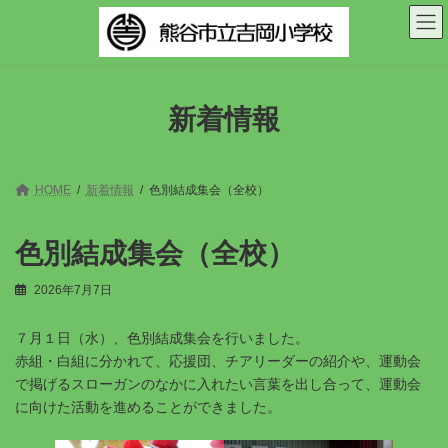
コ
ナ
ン
ビ
テ
ゲ
ン
ー
ツ
シ
へ
ョ
新着情報
ス
ン
キ
に
ッ
移
プ
動
HOME
新着情報
色別結成集会（全校）
色別結成集会（全校）
2026年7月7日
７月１日（水）、色別結成集会を行いました。
赤組・白組に分かれて、応援団、チアリーダーの紹介や、運動会
で掲げるスローガンのなかに入れたい言葉を出し合って、運動会
に向けた活動を進めることができました。