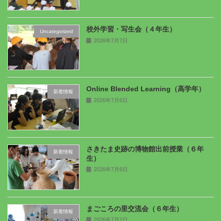
校外学習・写生会（４年生）
Uncategorized
2026年7月7日
Online Blended Learning（高学年）
新着情報
2026年7月6日
さきたま史跡の博物館出前授業（６年
新着情報
生）
2026年7月6日
まごころの里交流会（６年生）
新着情報
2026年7月2日