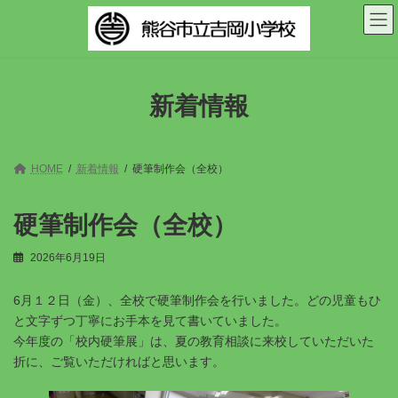
コ
ナ
ン
ビ
テ
ゲ
ン
ー
ツ
シ
へ
ョ
新着情報
ス
ン
キ
に
ッ
移
プ
動
HOME
新着情報
硬筆制作会（全校）
硬筆制作会（全校）
2026年6月19日
6月１２日（金）、全校で硬筆制作会を行いました。どの児童もひ
と文字ずつ丁寧にお手本を見て書いていました。
今年度の「校内硬筆展」は、夏の教育相談に来校していただいた
折に、ご覧いただければと思います。