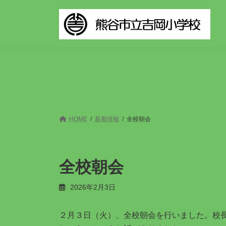
コ
ナ
ン
ビ
テ
ゲ
ン
ー
ツ
シ
へ
ョ
ス
ン
キ
に
ッ
移
プ
動
HOME
新着情報
全校朝会
全校朝会
2026年2月3日
２月３日（火）、全校朝会を行いました。校