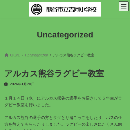
コ
ナ
ン
ビ
テ
ゲ
ン
ー
ツ
シ
へ
ョ
Uncategorized
ス
ン
キ
に
ッ
移
プ
動
HOME
Uncategorized
アルカス熊谷ラグビー教室
アルカス熊谷ラグビー教室
2026年1月20日
１月１４日（水）にアルカス熊谷の選手をお招きして５年生がラ
グビー教室を行いました。
アルカス熊谷の選手の方とタグとり鬼ごっこをしたり、パスの仕
方を教えてもらったりしました。ラグビーの楽しさにたくさん触