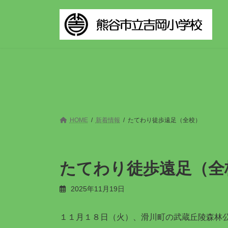
コ
ナ
ン
ビ
テ
ゲ
ン
ー
ツ
シ
へ
ョ
ス
ン
キ
に
ッ
移
プ
動
HOME
新着情報
たてわり徒歩遠足（全校）
たてわり徒歩遠足（全
2025年11月19日
１１月１８日（火）、滑川町の武蔵丘陵森林