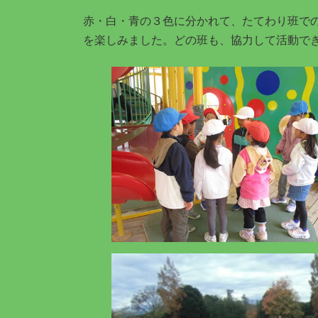
赤・白・青の３色に分かれて、たてわり班で
を楽しみました。どの班も、協力して活動で